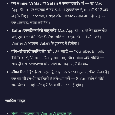
क्या VinnerVi Mac पर Safari में काम करता है?
हाँ — यह Mac
App Store पर उपलब्ध नेटिव Safari एक्सटेंशन है, macOS 12 और
बाद के लिए। Chrome, Edge और Firefox वर्शन वाला ही अनुवादक;
एक अकाउंट, साझा क्रेडिट।
Safari एक्सटेंशन कैसे चालू करें?
Mac App Store से ऐप डाउनलोड
करें, एक बार खोलें, फिर Safari सेटिंग्स → एक्सटेंशन में ऑन करें।
VinnerVi आइकन Safari के टूलबार में दिखेगा।
कौन-सी साइटें समर्थित हैं?
वही 50+ साइटें — YouTube, Bilibili,
TikTok, X, Vimeo, Dailymotion, Niconico और अधिक —
साथ ही Crunchyroll और Viki पर लाइव स्ट्रीमिंग मोड।
कीमत कितनी है?
इंस्टॉल मुफ़्त है, साइनअप पर 50 मुफ़्त क्रेडिट मिलते हैं।
एक बार की इन-ऐप खरीदारी से टॉप-अप करें — Safari वर्शन में कोई
सब्सक्रिप्शन नहीं, और क्रेडिट कभी समाप्त नहीं होते।
संबंधित गाइड
किसी भी ब्राउज़र पर VinnerVi इंस्टॉल करें