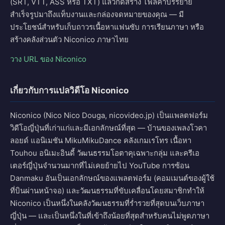
(SRT, VTT, ASS หรือ TXT) แล้วกดสร้าง ไฟล์คำบรรยาย
สำเร็จรูปมาถึงแท็บงานและกล่องจดหมายของคุณ — มี
ประโยชน์สำหรับเก็บถาวรเนื้อหาแฟนซับ การเรียนภาษา หรือ
สร้างคลังส่วนตัว Niconico ภาษาไทย
วาง URL ของ Niconico
เกี่ยวกับการแปลวิดีโอ Niconico
Niconico (Nico Nico Douga, nicovideo.jp) เป็นแพลตฟอร์ม
วิดีโอญี่ปุ่นที่เก่าแก่และมีเอกลักษณ์ที่สุด — บ้านของเพลงโวคา
ลอยด์ แอนิเมชัน MikuMikuDance คลังเกมเรโทร เนื้อหา
Touhou อนิเมะอินดี้ วัฒนธรรมโอตาคุเฉพาะกลุ่ม และครีเอ
เตอร์ญี่ปุ่นจำนวนมากที่ไม่เคยย้ายไป YouTube การซ้อน
Danmaku อันเป็นเอกลักษณ์ของแพลตฟอร์ม (คอมเมนต์ของผู้ใช้
ที่บินผ่านหน้าจอ) และวัฒนธรรมที่ขับเคลื่อนโดยสมาชิกทำให้
Niconico เป็นหนึ่งในคลังวัฒนธรรมที่ร่ำรวยที่สุดบนเว็บภาษา
ญี่ปุ่น — และเป็นหนึ่งในที่เข้าถึงน้อยที่สุดสำหรับคนไม่พูดภาษา