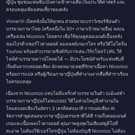
ญี่ปุ่น ชุมชนแฟนซับเป็นทางเข้าทางเดียวในประวัติศาสตร์ และ
ครอบคลุมเพียงเศษเสี้ยวของคลัง
VinnerVi เปิดคลังนั้นให้ทุกคน ส่วนขยายเบราว์เซอร์ซ้อนคำ
บรรยายภาษาไทย (หรือหนึ่งใน 30+ ภาษาเป้าหมายอื่น) ลงบน
เครื่องเล่น Niconico โดยตรง เพื่อให้คุณดูคอมเมนต์เบื้องหลัง
ของโปรดิวเซอร์โวคาลอยด์ ลองเพลย์เกมเรโทร หรือวิดีโอโดจิน
Touhou พร้อมคำบรรยายซิงค์กับการเล่น เวิร์กโฟลว์ URL ให้
ไฟล์คำบรรยายดาวน์โหลดได้ — มีประโยชน์สำหรับแฟนซับที่
เริ่มต้นจากบทถอดเสียง นักจดหมายเหตุที่รักษาเนื้อหา Niconico
พร้อมการแปล หรือผู้เรียนภาษาญี่ปุ่นที่ทำงานจากสื่อที่ตำราเรียน
ไม่ครอบคลุม
เนื่องจาก Niconico แทบไม่มีแทร็กคำบรรยายในตัว (แม้แต่คำ
บรรยายภาษาญี่ปุ่นก็ไม่พบบ่อย) วิดีโอส่วนใหญ่จึงทำงานใน
โหมดถอดเสียงในอัตรา 3 เครดิตต่อนาที การถอดเสียง AI
จัดการคำพูดสนทนาภาษาญี่ปุ่นธรรมชาติได้ดี รวมถึงคอมเมนต์
เกมและเนื้อเพลงโวคาลอยด์ คุณภาพสูงสุดในเสียงสตูดิโอที่
สะอาด ไม่ต้องใช้เบอร์โทรญี่ปุ่น ไม่ต้องบัญชี Niconico ไม่ต้อง