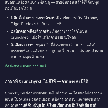
แปลบนเครื่องเล่นขณะที่คุณดู — สามขั้นตอน แล้วใช้ได้กับทุก
ตอนโดยอัตโนมัติ
1. ติดตั้งส่วนขยายเบราว์เซอร์
เพิ่ม VinnerVi ใน Chrome,
Edge, Firefox หรือ Brave — ฟรี
2. เปิดตอนหนึ่งแล้วกดเล่น
เริ่มดูรายการใดก็ได้บน
Crunchyroll เพื่อให้แทร็กคำบรรยายโหลด
3. เลือกภาษาของคุณ
คลิกที่ส่วนขยาย เลือกภาษา แล้วคำ
บรรยายที่แปลแล้วจะปรากฏบนเครื่องเล่น — ต้นฉบับด้านบน
ภาษาของคุณด้านล่าง
ติดตั้งส่วนขยายเบราว์เซอร์
ภาษาที่ Crunchyroll ไม่มีให้ — VinnerVi มีให้
Crunchyroll มีคำบรรยายเพียงไม่กี่ภาษา — โดยปกติคืออังกฤษ
สเปน โปรตุเกส ฝรั่งเศส เยอรมัน อิตาลี อาหรับ และรัสเซีย หาก
คุณอ่าน
เกาหลี จีน ญี่ปุ่น ฮินดี ไทย เวียดนาม อินโดนีเซีย ตุรกี