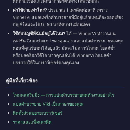
ติดตามเรื่องและศึกษาภาษาต้นทางได้พร้อมกัน
ค่าใช้จ่ายเท่าไหร่?
ประมาณ 1 เครดิตต่อนาที เพราะ
VinnerVi แปลแทร็กคำบรรยายที่มีอยู่แล้วแทนที่จะถอดเสียง
บัญชีใหม่จะได้รับ 50 นาทีซับฟรีเมื่อสมัคร
ใช้กับบัญชีที่ฉันมีอยู่ได้ไหม?
ได้ — VinnerVi ทำงานบน
เซสชัน Crunchyroll ของคุณเอง และแปลคำบรรยายของทุก
ตอนที่คุณรับชมได้อยู่แล้ว มันจะไม่ดาวน์โหลด โฮสต์ซ้ำ
หรือปลดล็อกวิดีโอ หากคุณเล่นได้ VinnerVi ก็แปลคำ
บรรยายให้ในเบราว์เซอร์ของคุณเอง
คู่มือที่เกี่ยวข้อง
โหมดสตรีมมิ่ง — การแปลคำบรรยายสดทำงานอย่างไร
แปลคำบรรยาย Viki เป็นภาษาของคุณ
ติดตั้งส่วนขยายเบราว์เซอร์
ราคาและแพ็คเครดิต