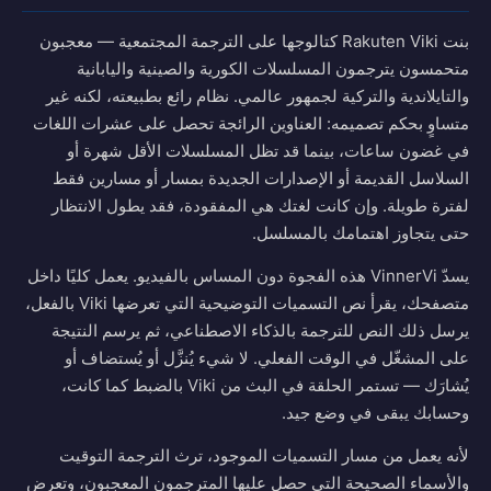
بنت Rakuten Viki كتالوجها على الترجمة المجتمعية — معجبون
متحمسون يترجمون المسلسلات الكورية والصينية واليابانية
والتايلاندية والتركية لجمهور عالمي. نظام رائع بطبيعته، لكنه غير
متساوٍ بحكم تصميمه: العناوين الرائجة تحصل على عشرات اللغات
في غضون ساعات، بينما قد تظل المسلسلات الأقل شهرة أو
السلاسل القديمة أو الإصدارات الجديدة بمسار أو مسارين فقط
لفترة طويلة. وإن كانت لغتك هي المفقودة، فقد يطول الانتظار
حتى يتجاوز اهتمامك بالمسلسل.
يسدّ VinnerVi هذه الفجوة دون المساس بالفيديو. يعمل كليًا داخل
متصفحك، يقرأ نص التسميات التوضيحية التي تعرضها Viki بالفعل،
يرسل ذلك النص للترجمة بالذكاء الاصطناعي، ثم يرسم النتيجة
على المشغّل في الوقت الفعلي. لا شيء يُنزَّل أو يُستضاف أو
يُشارَك — تستمر الحلقة في البث من Viki بالضبط كما كانت،
وحسابك يبقى في وضع جيد.
لأنه يعمل من مسار التسميات الموجود، ترث الترجمة التوقيت
والأسماء الصحيحة التي حصل عليها المترجمون المعجبون، وتعرض