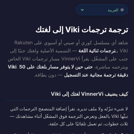
🌐
← العودة إلى الرئيسية
ترجمة ترجمات Viki إلى لغتك
شاهد أي مسلسل كوري أو صيني أو آسيوي على Rakuten
Viki بـ
ترجمات ثنائية اللغة
— التسمية الأصلية ولغتك جنبًا إلى
جنب على المشغّل. يقرأ VinnerVi مسار ترجمات Viki الخاص
ويترجمه مباشرة،
حتى حين لا يتوفر مسار بلغتك على Viki
50
.
دقيقة ترجمة مجانية عند التسجيل
— دون بطاقة.
كيف يضيف VinnerVi لغتك إلى Viki
لا شيء تنزّله ولا ملف تديره. تقرأ إضافة المتصفح الترجمات التي
تبثّها Viki بالفعل وتعرض الترجمة فوق المشغّل أثناء مشاهدتك —
ثلاث خطوات، ثم تعمل تلقائيًا على كل حلقة.