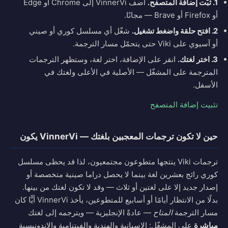
1. ثبّت إضافة المتصفح.
أضف VinnerVi إلى Chrome أو Edge
أو Firefox أو Brave — مجانًا.
2. افتح حلقة واضغط تشغيل.
شغّل أي مسلسل كوري أو صيني
أو آسيوي على Viki حتى يتحمّل مسار الترجمة.
3. اختر لغتك.
انقر على الإضافة، اختر لغة، وستظهر الترجمات
المترجمة على المشغّل — الأصلية في الأعلى ولغتك في
الأسفل.
تثبيت إضافة المتصفح
حين لا تكون ترجمات المعجبين بلغتك — VinnerVi يكون
ترجمات Viki ينتجها متطوعون مجتمعيون، لذا قد يحظى مسلسل
كوري رائج بعشرين لغة بينما لا يحصل دراما صينية متخصصة أو
إصدار جديد إلا على لغتين أو ثلاث — وقد لا تكون لغتك من بينها.
بدلًا من الانتظار أيامًا أو أسابيع للمتطوعين، يأخذ VinnerVi أيًّا كان
مسار الترجمة
المتاح
— عادةً الإنجليزية — ويترجمه إلى لغتك
مباشرة
على المشغّل: الإسبانية والهندية والفيتنامية والإندونيسية