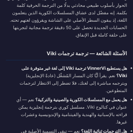
الحوار بأسلوب طبيعي محادثي بدلًا من الترجمة الحرفية كلمة
بكلمة. إنه مفضّل لدى عشاق المسلسلات الكورية الذين يتعلمون
اللغة، إذ يبقون السطر الأصلي على الشاشة ويقرؤون لغتهم تحته.
الحسابات الجديدة تحصل على 50 دقيقة ترجمة مجانية لتجربتها
على حلقة كاملة قبل الإنفاق.
الأسئلة الشائعة — ترجمة ترجمات Viki
هل يستطيع VinnerVi ترجمة Viki إلى لغة غير متوفرة على
Viki؟
نعم. يقرأ أيًّا كان المسار المُشغَّل (عادةً الإنجليزية)
ويترجمه مباشرة إلى لغتك، فلا تضطر إلى الانتظار لترجمات
المتطوعين.
هل يعمل مع المسلسلات الكورية والصينية والتركية؟
نعم — أي
عنوان في كتالوج Viki. مسلسل كوري بترجمة إنجليزية يمكن
قراءته بالإسبانية والهندية والفيتنامية والإندونيسية وعشرات
غيرها.
هل الترجمات ثنائية اللغة؟
نعم — تبقى التسمية الأصلية في