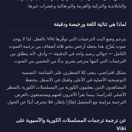
والتايلاندية والتركية والعربية والبرتغالية وعشرات غيرها.
لماذا هي ثنائية اللغة ورخيصة ودقيقة
يترجم وضع البث الترجمات التي توفّرها Viki بالفعل، لذا لا يوجد
صوت يُفرَّغ. هذا يجعله أرخص بنحو ثلاثة أضعاف من ترجمة الصوت
الكامل — حوالي رصيد واحد في الدقيقة — وأدق، لأنه ينطلق من
الترجمات التي كتبها مترجم بشري بدلًا من التخمين من الصوت.
بشكل افتراضي، يبقى كلا السطرين على الشاشة: التسمية
التوضيحية الأصلية في الأعلى ولغتك في الأسفل. يحتفظ
المشاهدون الذين يتعلمون الكورية من المسلسلات الكورية بالسطر
الأصلي للدراسة؛ بينما يقرأ الآخرون لغتهم ويستمتعون بالعرض.
الترجمة مزامنة مع التشغيل إطارًا بإطار، فلا تنحرف أبدًا عن الحوار.
عن ترجمة ترجمات المسلسلات الكورية والآسيوية على
Viki