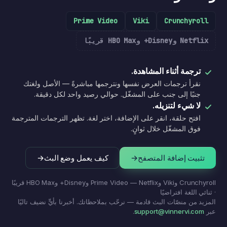
Prime Video
Viki
Crunchyroll
Netflix وDisney+ وHBO Max قريبًا
ترجمة أثناء المشاهدة.
نقرأ ترجمات العرض نفسها ونترجمها مباشرةً — الأصل ولغتك
جنبًا إلى جنب على المشغّل. حوالي رصيد واحد لكل دقيقة.
لا شيء لتنزيله.
افتح حلقة، انقر على الإضافة، اختر لغة. تظهر الترجمات المترجمة
فوق المشغّل خلال ثوانٍ.
تثبيت إضافة المتصفح
→
كيف يعمل وضع البث
→
Crunchyroll وViki وPrime Video — Netflix وDisney+ وHBO Max قريبًا
· ثنائي اللغة افتراضيًا
المزيد من منصّات البث قادمة — نرحّب بملاحظاتك. أخبرنا بأيٍّ نضيف تاليًا
عبر
support@vinnervi.com
.
あきらめないで、最後まで。