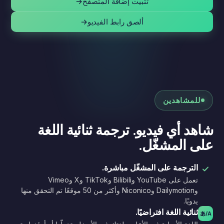
تثبيت إضافة المتصفح
→
ألصق رابط الفيديو
→
للمشاهدين
شاهد أي فيديو. ترجمة ثنائية اللغة
على المشغّل.
الترجمة على المشغّل مباشرة.
تعمل على YouTube وBilibili وTikTok وX وVimeo
وDailymotion وNiconico وأكثر من 50 موقعًا تم التحقق منها
يدويًا.
ثنائية اللغة افتراضيًا.
あ
A/