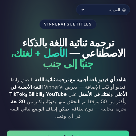
🌐
VINNERVI SUBTITLES
ترجمة ثنائية اللغة بالذكاء
الاصطناعي —
الأصل + لغتك،
جنبًا إلى جنب
شاهد أي فيديو بلغة أجنبية مع ترجمة ثنائية اللغة.
الصق رابط
فيديو أو ثبّت الإضافة — يعرض VinnerVi
اللغة الأصلية في
الأعلى
و
لغتك في الأسفل
على
YouTube وBilibili وTikTok
وأكثر من 50 موقعًا تم التحقق منها يدويًا، بأكثر من
30 لغة
.
تجربة مجانية — دون بطاقة. يمكن إيقاف الوضع ثنائي اللغة
في أي وقت.