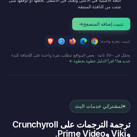
اللغة الأصلية في الأعلى ولغتك في الأسفل. تخطّها أو أوقفها متى
شئت من النافذة المنبثقة.
تثبيت إضافة المتصفح
→
تثبيت بنقرة واحدة:
يحمّل في ~30 ثانية · بعض المواقع تتطلب نقرة واحدة على الإضافة للبدء
جديد هنا؟ اقرأ الدليل خطوة بخطوة ←
안녕하세요, 만나서 반갑습니다.
مرحبًا، تشرّفت بلقائك.
وضع ثنائي اللغة
لمشتركي خدمات البث
ترجمة الترجمات على Crunchyroll
وViki وPrime Video.