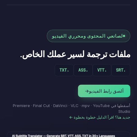
لا تستسلم — أكمِل حتى النهاية.
وضع البث
لصانعي المحتوى ومحرري الفيديو
ملفات ترجمة لسير عملك الخاص.
.TXT
.ASS
.VTT
.SRT
ألصق رابط الفيديو
→
أسقطها في Premiere · Final Cut · DaVinci · VLC · mpv · YouTube
Studio
جديد هنا؟ اقرأ الدليل خطوة بخطوة ←