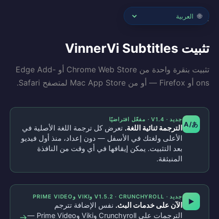
🌐
← VinnerVi Subtitles
تثبيت VinnerVi Subtitles
تثبيت بنقرة واحدة من Chrome Web Store أو Edge Add-
ons أو Firefox — أو من Mac App Store لمتصفح Safari.
جديد · V1.4 · مفعّل افتراضيًا
A/あ
الترجمة ثنائية اللغة.
تعرض كل ترجمة اللغة الأصلية في
الأعلى ولغتك في الأسفل — دون إعداد، منذ أول فيديو
بعد التثبيت. يمكن إيقافها في أي وقت من النافذة
المنبثقة.
جديد · V1.5.2 · CRUNCHYROLL وVIKI وPRIME VIDEO
▶
الآن على خدمات البث.
نفس الإضافة تترجم
الترجمات على Crunchyroll وViki وPrime Video —
→