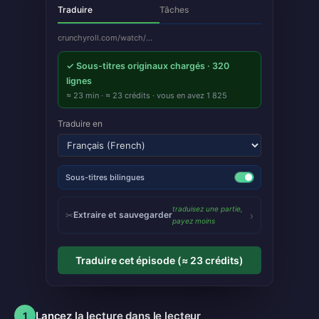
Traduire
Tâches
crunchyroll.com/watch/…
✓
Sous-titres originaux chargés · 320
lignes
≈ 23 min · ≈ 23 crédits · vous en avez 1 825
Traduire en
Sous-titres bilingues
traduisez une partie,
›
✂
Extraire et sauvegarder
payez moins
Traduire cet épisode (≈ 23 crédits)
Lancez la lecture dans le lecteur
1