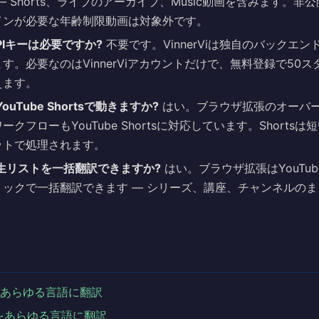
— Shorts、ライブのアーカイブ、Music動画を含みます。非
インが必要な年齢制限動画は対象外です。
 APIキーは必要ですか?
不要です。VinnerViは独自のバックエ
す。必要なのはVinnerViアカウントだけで、無料登録で50
えます。
はYouTube Shortsで動きますか?
はい。ブラウザ拡張のオーバー
クフローもYouTube Shortsに対応しています。Shorts
ットで処理されます。
e再生リストを一括翻訳できますか?
はい。ブラウザ拡張はYouTu
リックで一括翻訳できます — シリーズ、講座、チャンネルの
i動画をあらゆる言語に翻訳
動画をあらゆる言語に翻訳