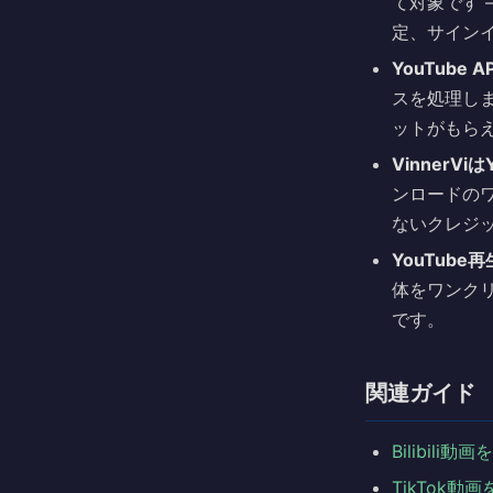
て対象です 
定、サイン
YouTube
スを処理しま
ットがもら
VinnerVi
ンロードのワー
ないクレジ
YouTub
体をワンク
です。
関連ガイド
Bilibil
TikTok