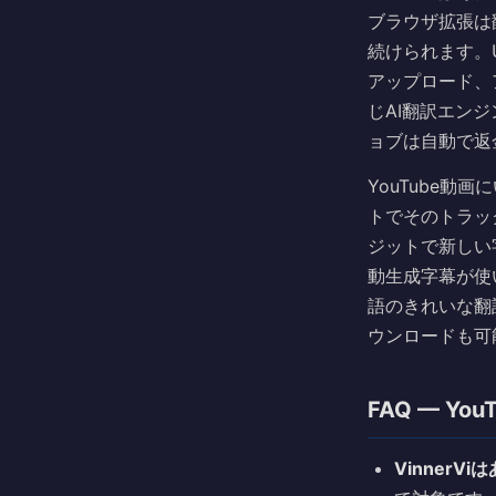
ブラウザ拡張は翻
続けられます。
アップロード、
じAI翻訳エン
ョブは自動で返
YouTube動
トでそのトラッ
ジットで新しい字
動生成字幕が使
語のきれいな翻訳
ウンロードも可
FAQ — Yo
VinnerV