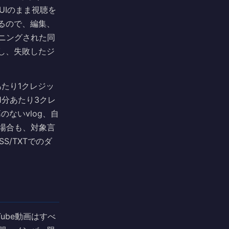
UIのまま視聴を
るので、編集、
ニングされた同
し、失敗したジ
あたり1クレジッ
分あたり3クレ
のないvlog、自
場合も、対象言
S/TXTでのダ
ube動画はすべ