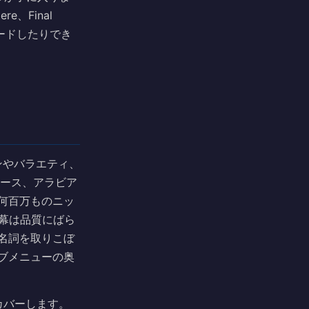
、Final
プロードしたりでき
ョンやバラエティ、
ュース、アラビア
何百万ものニッ
字幕は品質にばら
名詞を取りこぼ
ブメニューの奥
カバーします。