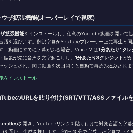
ブラウザ拡張機能(オーバーレイで視聴)
ラウザ拡張機能
をインストールし、任意のYouTube動画を開いて
言語を選びます。翻訳字幕がYouTubeプレーヤー上に再生と
。動画にすでに字幕がある場合、VinnerViは
1分あたり1クレ
は拡張が先に音声を文字起こしし、
1分あたり3クレジット
がか
ャッシュされ、同じ動画を次回開くと自動で再読み込みされま
能をインストール
ouTubeのURLを貼り付け(SRT/VTT/ASSファイ
ubtitles
を開き、YouTubeリンクを貼り付けて対象言語と字幕形
TXT)を選び、生成を押します。約1〜10分で完成した字幕ファ