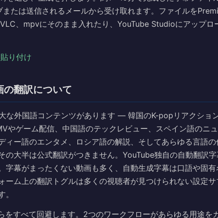
ブまたは送信されるメールから受け取れます。ファイルをPremiere
ci、VLC、mpvにそのまま入れたり、YouTube Studioにアッ
Lを貼り付け
動画の翻訳について
は膨大な外国語コンテンツがあります — 韓国のK-popリアクシ
MVやゲーム配信、中国語のテックレビュー、スペイン語のニ
ディー語のエンタメ、ロシア語の解説、そしてあらゆる言語の
その大半は公式翻訳がつきません。YouTube独自の自動翻訳
。字幕がまったくない動画も多く、自動生成字幕は口語や固有
ォーム上の翻訳トグルは多くの視聴者が見つけられない設定サ
す。
はそれらをすべて回避します。2つのワークフローがあらゆる用途を