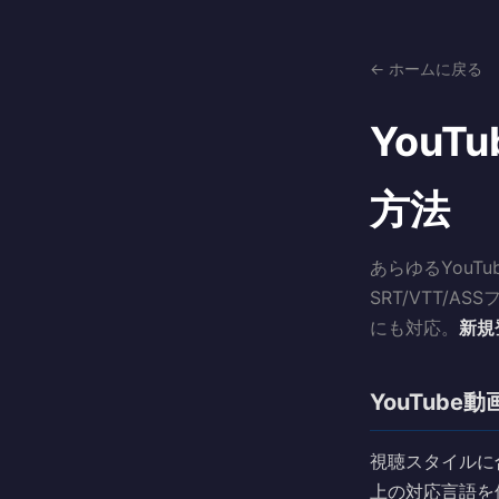
← ホームに戻る
You
方法
あらゆるYou
SRT/VTT/
にも対応。
新規
YouTub
視聴スタイルに
上の対応言語を