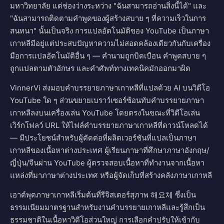
มหาวิทยาลัย แต่ช่องว่างระหว่าง "ฉันสามารถอ่านสิ่งนี้ได้" และ
"ฉันสามารถติดตามคำพูดของผู้สร้างสบาย ๆ ที่ความเร็วในการ
สนทนา" นั้นเป็นจริง การแปลอัตโนมัติของ YouTube เป็นภาษา
เกาหลีมีอยู่แต่ประสบปัญหาความไม่สอดคล้องเดียวกันกับเครื่อง
มือการแปลอัตโนมัติอื่น ๆ — คำนามถูกบิดเบือน คำพูดสบาย ๆ
ถูกแปลตามตัวอักษร และคำศัพท์ทางเทคนิคมักออกมาผิด
VinnerVi ส่งมอบคำบรรยายภาษาเกาหลีที่แปลด้วย AI บนวิดีโอ
YouTube ใด ๆ ส่วนขยายเบราว์เซอร์ซ้อนทับคำบรรยายภาษา
เกาหลีลงบนเครื่องเล่น YouTube โดยตรงในขณะที่วิดีโอเล่น
เวิร์กโฟลว์ URL ให้ไฟล์คำบรรยายภาษาเกาหลีที่ดาวน์โหลดได้
— มีประโยชน์สำหรับผู้ตัดต่อที่ผลิตเวอร์ชันที่แปลเป็นภาษา
เกาหลีของเนื้อหาต่างประเทศ ผู้เรียนภาษาที่ศึกษาภาษาอังกฤษ/
ญี่ปุ่น/จีนผ่าน YouTube ผู้ตรวจสอบเนื้อหาที่ทำงานจากเนื้อหา
แหล่งที่มาภาษาต่างประเทศ หรือผู้จัดเก็บที่สร้างคลังภาษาเกาหลี
เอาต์พุตภาษาเกาหลีเริ่มต้นที่รีจิสเตอร์สุภาพ 해요체 ซึ่งเป็น
ธรรมเนียมมาตรฐานสำหรับงานคำบรรยายเกาหลีและรู้สึกเป็น
ธรรมชาติในเนื้อหาวิดีโอส่วนใหญ่ การเลือกคำปรับให้เข้ากับ