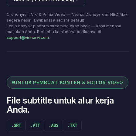
Crunchyroll, Viki & Prime Video — Netflix, Disney+ dan HBO Max
segera hadir · Dwibahasa secara default
Lebih banyak platform streaming akan hadir — kami menanti
masukan Anda. Beri tahu kami mana berikutnya di
support@vinnervi.com
.
あきらめないで、最後まで。
Jangan menyerah —
selesaikan sampai akhir.
Mode Streaming
UNTUK PEMBUAT KONTEN & EDITOR VIDEO
File subtitle untuk alur kerja
Anda.
.SRT
.VTT
.ASS
.TXT