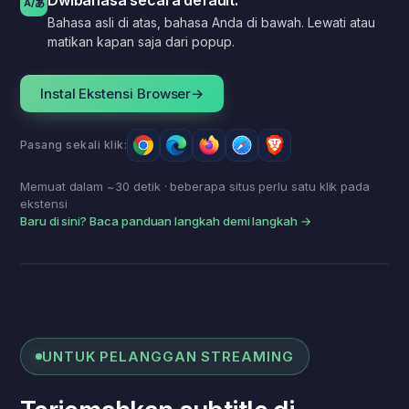
Dwibahasa secara default.
あ
A/
Bahasa asli di atas, bahasa Anda di bawah. Lewati atau
matikan kapan saja dari popup.
Instal Ekstensi Browser
→
Pasang sekali klik:
Memuat dalam ~30 detik · beberapa situs perlu satu klik pada
ekstensi
Baru di sini? Baca panduan langkah demi langkah →
안녕하세요, 만나서 반갑습니다.
Halo, senang bertemu
dengan Anda.
Mode dwibahasa
UNTUK PELANGGAN STREAMING