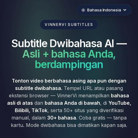
🌐
VINNERVI SUBTITLES
Subtitle Dwibahasa AI —
Asli + bahasa Anda,
berdampingan
Tonton video berbahasa asing apa pun dengan
subtitle dwibahasa.
Tempel URL atau pasang
ekstensi browser — VinnerVi menampilkan
bahasa
asli di atas
dan
bahasa Anda di bawah
, di
YouTube,
Bilibili, TikTok
, serta 50+ situs yang diverifikasi
manual, dalam
30+ bahasa
. Coba gratis — tanpa
kartu. Mode dwibahasa bisa dimatikan kapan saja.