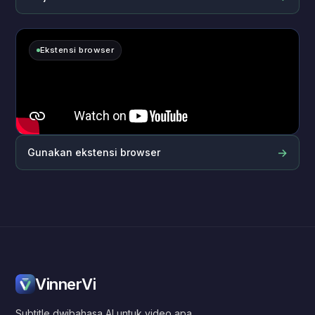
Ekstensi browser
→
Gunakan ekstensi browser
VinnerVi
Subtitle dwibahasa AI untuk video apa