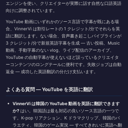
エンジンを使い、クリエイターが実際に話す自然な口語英語
向けに調整されています。
YouTube 動画にいずれかのソース言語で字幕が既にある場
合、VinnerVi は割引レートの 1 クレジット/分でそれらを英
語に翻訳します。ない場合、音声書き起こしパイプラインが
3 クレジット/分で新規英語字幕を生成 — 古い投稿、Music
動画、手動字幕のない vlog、ライブ配信のアーカイブ、
YouTube の自動字幕が使えないほど誤っているクリエイタ
ーコンテンツのロングテールに便利です。失敗ジョブは自動
返金 — 成功した英語翻訳の分だけ支払います。
よくある質問 — YouTube を英語に翻訳
VinnerVi は韓国の YouTube 動画を英語に翻訳できます
か?
はい。韓国語は最も対応の良いソース言語の一つで
す。K-pop リアクション、K ドラマクリップ、韓国のバ
ラエティ、韓国のゲーム実況 — すべてきれいに英語へ翻