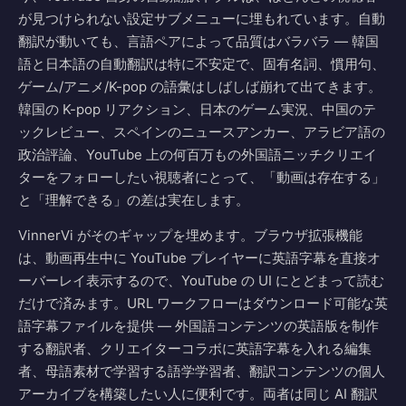
が見つけられない設定サブメニューに埋もれています。自動
翻訳が動いても、言語ペアによって品質はバラバラ — 韓国
語と日本語の自動翻訳は特に不安定で、固有名詞、慣用句、
ゲーム/アニメ/K-pop の語彙はしばしば崩れて出てきます。
韓国の K-pop リアクション、日本のゲーム実況、中国のテ
ックレビュー、スペインのニュースアンカー、アラビア語の
政治評論、YouTube 上の何百万もの外国語ニッチクリエイ
ターをフォローしたい視聴者にとって、「動画は存在する」
と「理解できる」の差は実在します。
VinnerVi がそのギャップを埋めます。ブラウザ拡張機能
は、動画再生中に YouTube プレイヤーに英語字幕を直接オ
ーバーレイ表示するので、YouTube の UI にとどまって読む
だけで済みます。URL ワークフローはダウンロード可能な英
語字幕ファイルを提供 — 外国語コンテンツの英語版を制作
する翻訳者、クリエイターコラボに英語字幕を入れる編集
者、母語素材で学習する語学学習者、翻訳コンテンツの個人
アーカイブを構築したい人に便利です。両者は同じ AI 翻訳