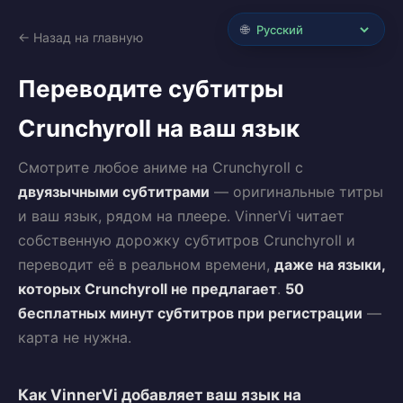
🌐
← Назад на главную
Переводите субтитры
Crunchyroll на ваш язык
Смотрите любое аниме на Crunchyroll с
двуязычными субтитрами
— оригинальные титры
и ваш язык, рядом на плеере. VinnerVi читает
собственную дорожку субтитров Crunchyroll и
переводит её в реальном времени,
даже на языки,
которых Crunchyroll не предлагает
.
50
бесплатных минут субтитров при регистрации
—
карта не нужна.
Как VinnerVi добавляет ваш язык на