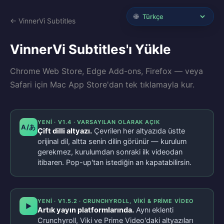
🌐
← VinnerVi Subtitles
VinnerVi Subtitles'ı Yükle
Chrome Web Store, Edge Add-ons, Firefox — veya
Safari için Mac App Store'dan tek tıklamayla kur.
YENI · V1.4 · VARSAYILAN OLARAK AÇIK
A/あ
Çift dilli altyazı.
Çevrilen her altyazıda üstte
orijinal dil, altta senin dilin görünür — kurulum
gerekmez, kurulumdan sonraki ilk videodan
itibaren. Pop-up'tan istediğin an kapatabilirsin.
YENI · V1.5.2 · CRUNCHYROLL, VIKI & PRIME VIDEO
▶
Artık yayın platformlarında.
Aynı eklenti
Crunchyroll, Viki ve Prime Video'daki altyazıları