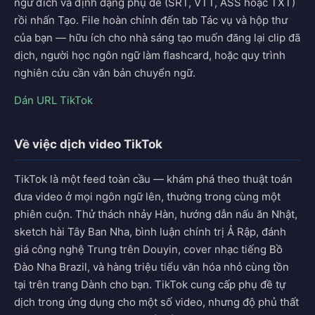
ngữ đích và định dạng phụ đề (SRT, VTT, ASS hoặc TXT)
rồi nhấn Tạo. File hoàn chỉnh đến tab Tác vụ và hộp thư
của bạn — hữu ích cho nhà sáng tạo muốn đăng lại clip đã
dịch, người học ngôn ngữ làm flashcard, hoặc quy trình
nghiên cứu cần văn bản chuyển ngữ.
Dán URL TikTok
Về việc dịch video TikTok
TikTok là một feed toàn cầu — khám phá theo thuật toán
đưa video ở mọi ngôn ngữ lên, thường trong cùng một
phiên cuộn. Thử thách nhảy Hàn, hướng dẫn nấu ăn Nhật,
sketch hài Tây Ban Nha, bình luận chính trị Ả Rập, đánh
giá công nghệ Trung trên Douyin, cover nhạc tiếng Bồ
Đào Nha Brazil, và hàng triệu tiểu văn hóa nhỏ cùng tồn
tại trên trang Dành cho bạn. TikTok cung cấp phụ đề tự
dịch trong ứng dụng cho một số video, nhưng độ phủ thất