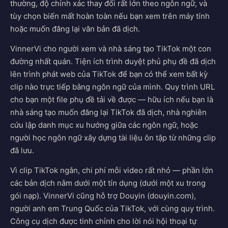
thường, độ chính xác thay đổi rất lớn theo ngôn ngữ, và
tùy chọn biến mất hoàn toàn nếu bạn xem trên máy tính
hoặc muốn đăng lại văn bản đã dịch.
VinnerVi cho người xem và nhà sáng tạo TikTok một con
đường nhất quán. Tiện ích trình duyệt phủ phụ đề đã dịch
lên trình phát web của TikTok để bạn có thể xem bất kỳ
clip nào trực tiếp bằng ngôn ngữ của mình. Quy trình URL
cho bạn một file phụ đề tải về được — hữu ích nếu bạn là
nhà sáng tạo muốn đăng lại TikTok đã dịch, nhà nghiên
cứu lập danh mục xu hướng giữa các ngôn ngữ, hoặc
người học ngôn ngữ xây dựng tài liệu ôn tập từ những clip
đã lưu.
Vì clip TikTok ngắn, chi phí mỗi video rất nhỏ — phần lớn
các bản dịch nằm dưới một tín dụng (dưới một xu trong
gói nạp). VinnerVi cũng hỗ trợ Douyin (douyin.com),
người anh em Trung Quốc của TikTok, với cùng quy trình.
Công cụ dịch được tinh chỉnh cho lời nói hội thoại tự