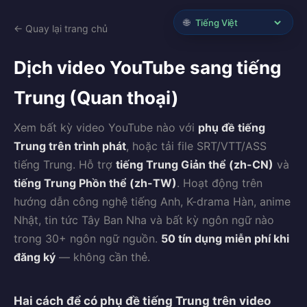
🌐
← Quay lại trang chủ
Dịch video YouTube sang tiếng
Trung (Quan thoại)
Xem bất kỳ video YouTube nào với
phụ đề tiếng
Trung trên trình phát
, hoặc tải file SRT/VTT/ASS
tiếng Trung. Hỗ trợ
tiếng Trung Giản thể (zh-CN)
và
tiếng Trung Phồn thể (zh-TW)
. Hoạt động trên
hướng dẫn công nghệ tiếng Anh, K-drama Hàn, anime
Nhật, tin tức Tây Ban Nha và bất kỳ ngôn ngữ nào
trong 30+ ngôn ngữ nguồn.
50 tín dụng miễn phí khi
đăng ký
— không cần thẻ.
Hai cách để có phụ đề tiếng Trung trên video