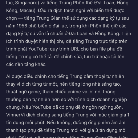
lục, Singapore) và tiếng Trung Phồn thể (Đài Loan, Hồng
Kông, Macau). Đầu ra dịch thích nghi với biến thể được
chọn — tiếng Trung Giản thể sử dụng các dạng ký tự sau
năm 1956 phổ biến ở đại lục, trong khi Phồn thể giữ các
dạng ký tự cũ vẫn là chuẩn ở Đài Loan và Hồng Kông. Tiện
ích trình duyệt hiển thị phụ đề tiếng Trung trực tiếp trên
trình phát YouTube; quy trình URL cho bạn file phụ đề
tiếng Trung có thể tải để chỉnh sửa, lưu trữ hoặc tải lên
các nền tảng khác.
AI được điều chỉnh cho tiếng Trung đàm thoại tự nhiên
thay vì dịch từng từ một, nên tiếng lóng nhà sáng tạo,
thuật ngữ game, tham chiếu anime và lời nói thông
thường đến tự nhiên hơn so với trình dịch doanh nghiệp
chung. Nếu YouTube đã có phụ đề ở ngôn ngữ nguồn,
VinnerVi dịch chúng sang tiếng Trung với mức giảm giá 1
tín dụng mỗi phút. Nếu không, đường ống phiên âm âm
thanh tạo phụ đề tiếng Trung mới với giá 3 tín dụng mỗi
phút. Đối với nội dung video tiếng Trung được đăng trên