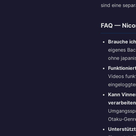
sind eine sepa
FAQ — Nico
Brauche ic
eigenes Bac
ohne japani
Funktionier
Videos funkt
eingeloggte
Kann Vinner
verarbeite
Umgangsspr
Otaku-Genre
Unterstütz