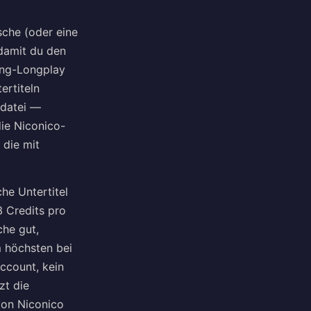
sche (oder eine
 damit du den
ing-Longplay
ertiteln
ldatei —
die Niconico-
 die mit
che Untertitel
3 Credits pro
che gut,
m höchsten bei
ccount, kein
zt die
von Niconico