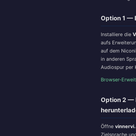
Option 1 — 
Installiere die
V
aufs Erweiteru
auf dem Niconi
in anderen Spra
Audiospur per 
Browser-Erweite
Option 2 —
herunterlad
Öffne
vinnervi
Zielsprache und