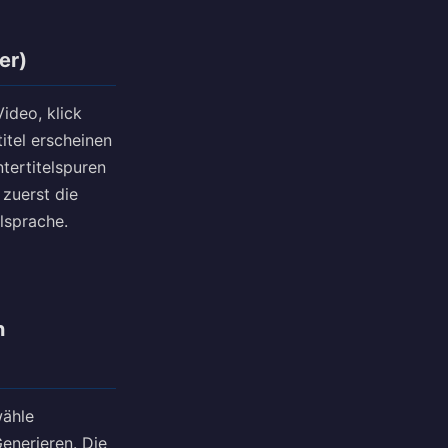
er)
Video, klick
itel erscheinen
tertitelspuren
 zuerst die
lsprache.
n
wähle
enerieren. Die