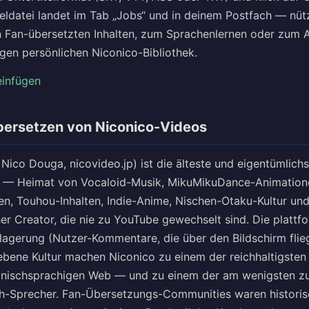
teldatei landet im Tab „Jobs“ und in deinem Postfach — nüt
n Fan-übersetzten Inhalten, zum Sprachenlernen oder zum 
gen persönlichen Niconico-Bibliothek.
einfügen
bersetzen von Niconico-Videos
Nico Douga, nicovideo.jp) ist die älteste und eigentümlich
 — Heimat von Vocaloid-Musik, MikuMikuDance-Animatione
n, Touhou-Inhalten, Indie-Anime, Nischen-Otaku-Kultur und
er Creator, die nie zu YouTube gewechselt sind. Die plattf
gerung (Nutzer-Kommentare, die über den Bildschirm flie
ebene Kultur machen Niconico zu einem der reichhaltigsten 
anischsprachigen Web — und zu einem der am wenigsten zu
h-Sprecher. Fan-Übersetzungs-Communities waren historis