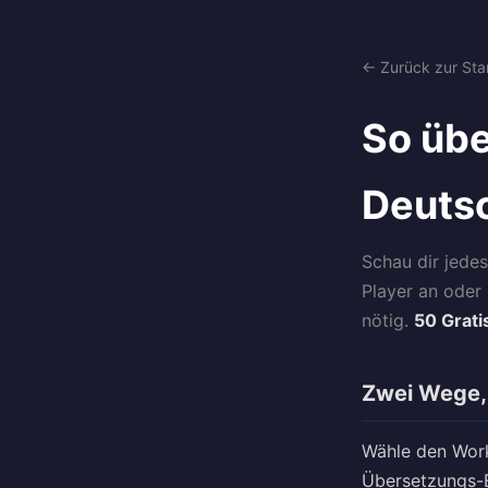
← Zurück zur Star
So übe
Deuts
Schau dir jede
Player an oder
nötig.
50 Grati
Zwei Wege, 
Wähle den Work
Übersetzungs-E