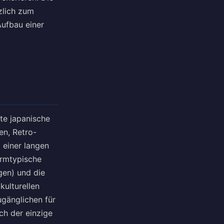
zlich zum
Aufbau einer
ste japanische
n, Retro-
 einer langen
ormtypische
gen) und die
kulturellen
gänglichen für
ch der einzige