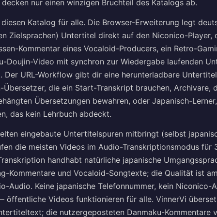
 decken nur einen winzigen Bruchteil des Katalogs ab.
 diesen Katalog für alle. Die Browser-Erweiterung legt deut
n Zielsprachen) Untertitel direkt auf den Niconico-Player,
issen-Kommentar eines Vocaloid-Producers, ein Retro-Gam
u-Doujin-Video mit synchron zur Wiedergabe laufenden Unt
. Der URL-Workflow gibt dir eine herunterladbare Untertite
n-Übersetzer, die ein Start-Transkript brauchen, Archivare, 
gehängten Übersetzungen bewahren, oder Japanisch-Lerner,
en, das kein Lehrbuch abdeckt.
elten eingebaute Untertitelspuren mitbringt (selbst japanis
aufen die meisten Videos im Audio-Transkriptionsmodus für 
-Transkription handhabt natürliche japanische Umgangsspra
ng-Kommentare und Vocaloid-Songtexte; die Qualität ist a
o-Audio. Keine japanische Telefonnummer, kein Niconico-A
ffentliche Videos funktionieren für alle. VinnerVi überset
ntertiteltext; die nutzergeposteten Danmaku-Kommentare 