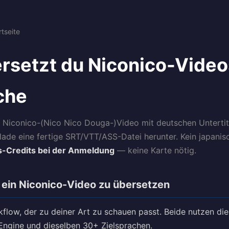
tseite
rsetzt du Niconico-Video
che
s Niconico-(Nico Nico Douga-)Video mit deutschen Untertite
 lade eine fertige SRT/VTT/ASS-Datei herunter. Kein japani
s-Credits bei der Anmeldung
— keine Karte nötig.
ein Niconico-Video zu übersetzen
flow, der zu deiner Art zu schauen passt. Beide nutzen die
ngine und dieselben 30+ Zielsprachen.