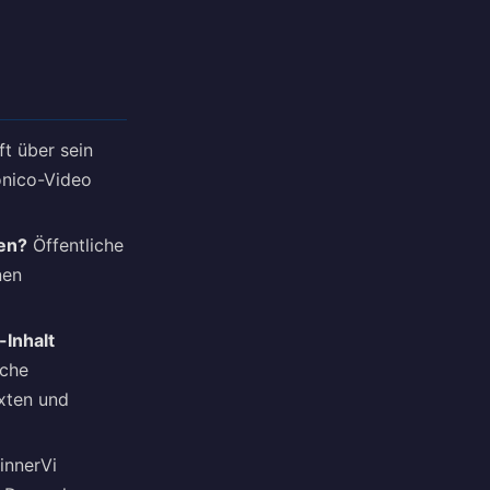
ft über sein
onico-Video
ten?
Öffentliche
nen
-Inhalt
sche
xten und
innerVi