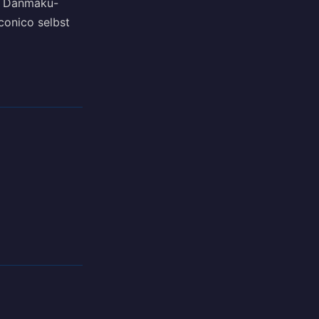
en Danmaku-
conico selbst