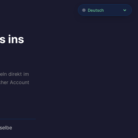
🌐
s ins
ln direkt im
scher Account
selbe