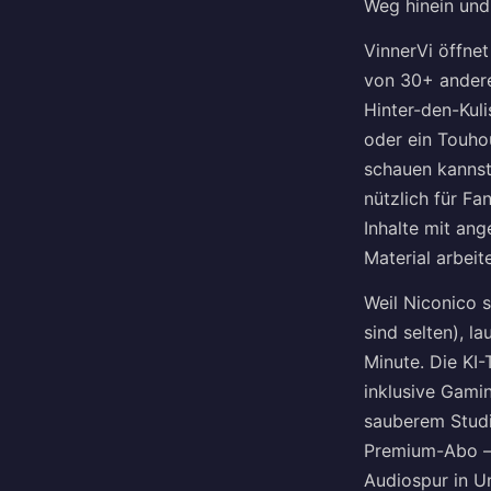
Weg hinein und
VinnerVi öffnet
von 30+ andere
Hinter-den-Kul
oder ein Touho
schauen kannst
nützlich für Fa
Inhalte mit an
Material arbeit
Weil Niconico s
sind selten), l
Minute. Die KI
inklusive Gami
sauberem Studi
Premium-Abo — ö
Audiospur in U