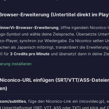
Browser-Erweiterung (Untertitel direkt im Play
innerVi-Browser-Erweiterung
, öffne irgendein Niconico-
ngs-Symbol und wähle deine Zielsprache. Übersetzte Untert
co-Player, synchron zur Wiedergabe. Da Niconico selten Un
chen als Japanisch mitbringt, transkribiert die Erweiterung
KI für
3 Credits pro Minute
und übersetzt dann in deine Zie
rung installieren
 Niconico-URL einfügen (SRT/VTT/ASS-Dateie
en)
.com/subtitles
, füge den Niconico-Link ein (nicovideo.jp), 
 Untertitelformat (SRT, VTT, ASS oder TXT) und klick auf G