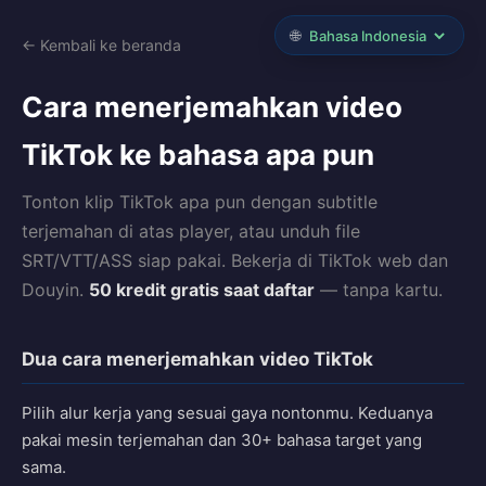
🌐
← Kembali ke beranda
Cara menerjemahkan video
TikTok ke bahasa apa pun
Tonton klip TikTok apa pun dengan subtitle
terjemahan di atas player, atau unduh file
SRT/VTT/ASS siap pakai. Bekerja di TikTok web dan
Douyin.
50 kredit gratis saat daftar
— tanpa kartu.
Dua cara menerjemahkan video TikTok
Pilih alur kerja yang sesuai gaya nontonmu. Keduanya
pakai mesin terjemahan dan 30+ bahasa target yang
sama.