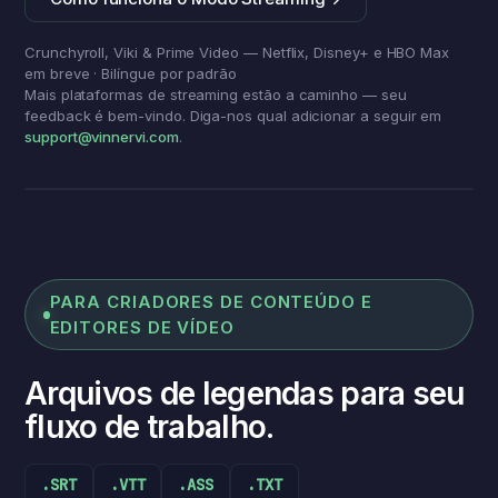
Crunchyroll, Viki & Prime Video — Netflix, Disney+ e HBO Max
em breve · Bilíngue por padrão
Mais plataformas de streaming estão a caminho — seu
feedback é bem-vindo. Diga-nos qual adicionar a seguir em
support@vinnervi.com
.
あきらめないで、最後まで。
Não desista — vá até o
fim.
Modo Streaming
PARA CRIADORES DE CONTEÚDO E
EDITORES DE VÍDEO
Arquivos de legendas para seu
fluxo de trabalho.
.SRT
.VTT
.ASS
.TXT