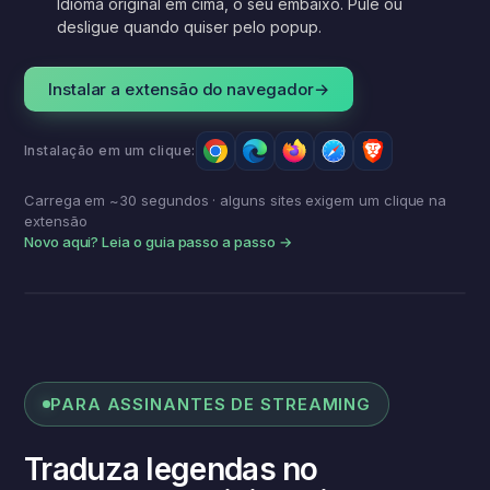
Idioma original em cima, o seu embaixo. Pule ou
desligue quando quiser pelo popup.
Instalar a extensão do navegador
→
Instalação em um clique:
Carrega em ~30 segundos · alguns sites exigem um clique na
extensão
Novo aqui? Leia o guia passo a passo →
안녕하세요, 만나서 반갑습니다.
Olá, prazer em conhecer
você.
Modo bilíngue
PARA ASSINANTES DE STREAMING
Traduza legendas no