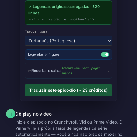
✓
Legendas originais carregadas · 320
linhas
≈ 23 min · ≈ 23 créditos · você tem 1.825
Traduzir para
Legendas bilíngues
traduza uma parte, pague
›
✂
Recortar e salvar
menos
Traduzir este episódio (≈ 23 créditos)
Dê play no vídeo
1
Inicie o episódio no Crunchyroll, Viki ou Prime Video. O
VinnerVi lê a própria faixa de legendas da série
automaticamente — você ainda não precisa mexer no