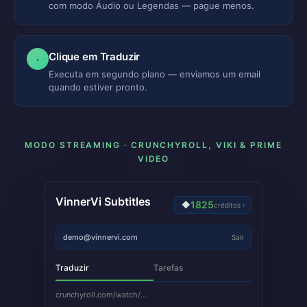
com modo Áudio ou Legendas — pague menos.
Clique em Traduzir
·
Executa em segundo plano — enviamos um email
quando estiver pronto.
MODO STREAMING · CRUNCHYROLL, VIKI & PRIME
VIDEO
VinnerVi Subtitles
1825
›
◆
créditos
demo@vinnervi.com
Sair
Traduzir
Tarefas
crunchyroll.com/watch/…