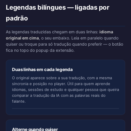
Legendas bilíngues — ligadas por
padrão
As legendas traduzidas chegam em duas linhas:
idioma
original em cima
, o seu embaixo. Leia em paralelo quando
quiser ou troque para só tradução quando preferir — o botão
fica no topo do popup da extensão.
Duas linhas em cada legenda
O original aparece sobre a sua tradução, com a mesma
sincronia e posição no player. Útil para quem aprende
idiomas, sessões de estudo e qualquer pessoa que queira
comparar a tradução da IA com as palavras reais do
안녕하세요, 만나서 반갑습니다.
falante.
Olá, prazer em conhecer você.
Alterne quando quiser