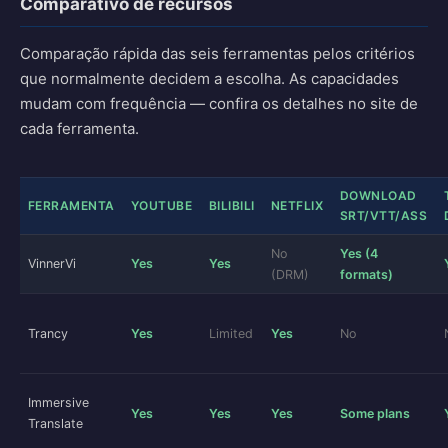
Comparativo de recursos
Comparação rápida das seis ferramentas pelos critérios
que normalmente decidem a escolha. As capacidades
mudam com frequência — confira os detalhes no site de
cada ferramenta.
DOWNLOAD
FERRAMENTA
YOUTUBE
BILIBILI
NETFLIX
SRT/VTT/ASS
No
Yes (4
VinnerVi
Yes
Yes
(DRM)
formats)
Trancy
Yes
Limited
Yes
No
Immersive
Yes
Yes
Yes
Some plans
Translate