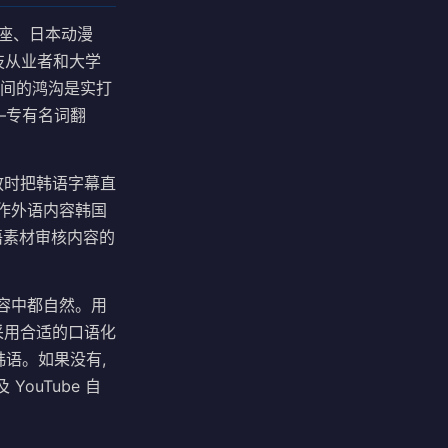
讲座、日本动漫
技从业者和大学
之间的鸿沟是实打
—专有名词翻
频播放时把韩语字幕直
制作外语内容韩国
外语素材审核内容的
内容中都自然。用
采用合适的口语化
成韩语。如果没有,
ouTube 自