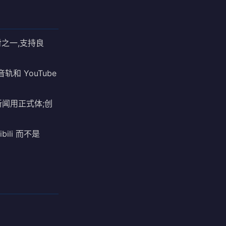
之一,支持良
和 YouTube
新闻用正式体;创
ili 而不是