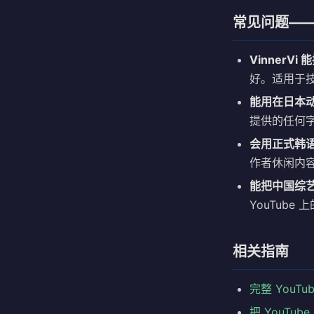
常见问题——把
VinnerVi
好。适用于
能用在日本动漫
提供的任何
会用正式韩
作者休闲内
能把中国综
YouTube
相关指南
完整 YouT
把 YouTu