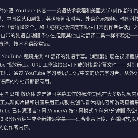
外语 YouTube 内容——英语技术教程和美国大学/创作者的
直播、中国综艺和剧集、英语新闻和时事、外语音乐视频。韩国科
,但「看得懂这个」和「能在对话速度下跟住日常创作者讲话」
be 自带的韩语自动翻译存在,但跟其他自动翻译工具一样不稳定—
直译、技术术语经常错。
为任何 YouTube 视频提供 AI 翻译的韩语字幕。浏览器扩展在视
Tube 播放器上。URL 工作流给出可下载的韩语字幕文件——对
师、通过 YouTube 学习英语/日语/中文的语言学习者、从
韩语库的存档员都很有用。
用 해요체 敬语体,这是韩国字幕工作的标准惯例,在大多数视频
:正式新闻片段和讲座采用正式敬语;创作者休闲内容和游戏直播
Tube 已有源语言字幕,VinnerVi 按字幕模式 1 积分/分钟翻译
3 积分/分钟生成全新韩语字幕——适合业余上传、直播回放,以及 Y
的创作者内容。