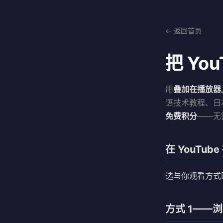
← 返回首页
把 Yo
用
叠加在播放器
语技术教程、日
免费积分
——无
在 YouTu
选与你观看方式
方式 1——