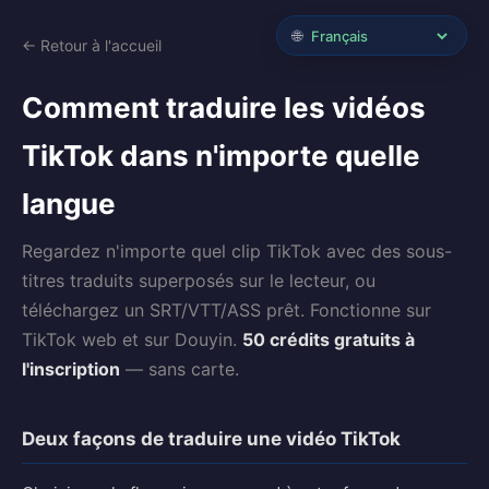
🌐
← Retour à l'accueil
Comment traduire les vidéos
TikTok dans n'importe quelle
langue
Regardez n'importe quel clip TikTok avec des sous-
titres traduits superposés sur le lecteur, ou
téléchargez un SRT/VTT/ASS prêt. Fonctionne sur
TikTok web et sur Douyin.
50 crédits gratuits à
l'inscription
— sans carte.
Deux façons de traduire une vidéo TikTok