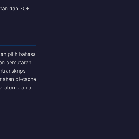
ahan dan 30+
 dan pilih bahasa
ngan pemutaran.
ntranskripsi
jemahan di-cache
maraton drama