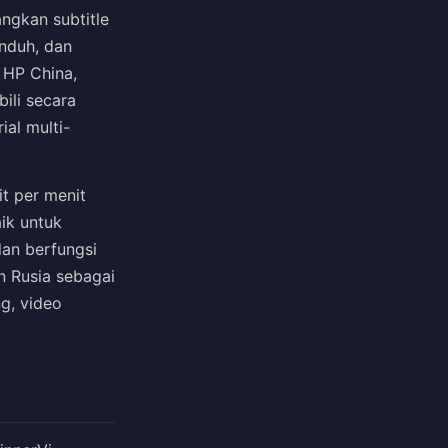
angkan subtitle
unduh, dan
 HP China,
bili secara
ial multi-
it per menit
ik untuk
an berfungsi
n Rusia sebagai
g, video