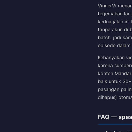
VinnerVi menan
terjemahan lang
kedua jalan in
tanpa akun di b
batch, jadi kam
episode dalam 
Kebanyakan vide
karena sumbern
konten Mandari
baik untuk 30+
pasangan palin
dihapus) otoma
FAQ — spesif