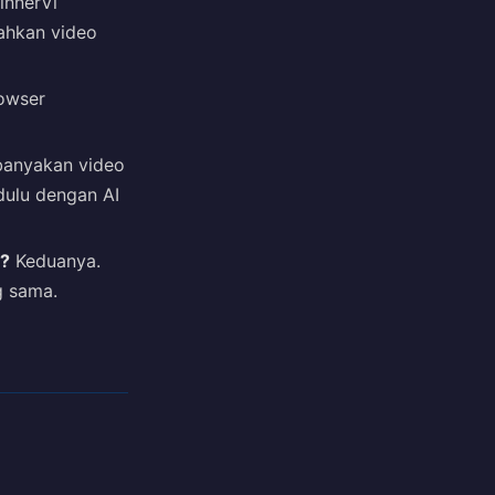
innerVi
mahkan video
rowser
banyakan video
 dulu dengan AI
m?
Keduanya.
g sama.