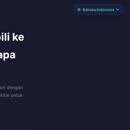
🌐
li ke
apa
 pun dengan
title untuk