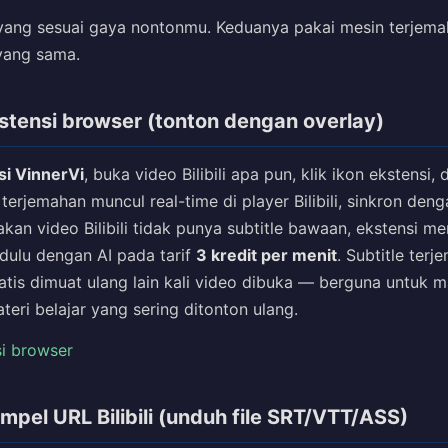
ja yang sesuai gaya nontonmu. Keduanya pakai mesin terjem
yang sama.
stensi browser (tonton dengan overlay)
si VinnerVi
, buka video Bilibili apa pun, klik ikon ekstensi,
e terjemahan muncul real-time di player Bilibili, sinkron de
an video Bilibili tidak punya subtitle bawaan, ekstensi me
 dulu dengan AI pada tarif
3 kredit per menit
. Subtitle ter
atis dimuat ulang lain kali video dibuka — berguna untuk 
eri belajar yang sering ditonton ulang.
i browser
mpel URL Bilibili (unduh file SRT/VTT/ASS)