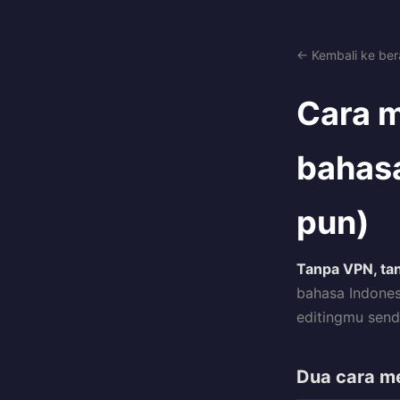
← Kembali ke be
Cara m
bahasa
pun)
Tanpa VPN, tan
bahasa Indonesi
editingmu sendi
Dua cara me