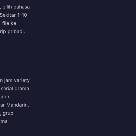
v), pilih bahasa
Sekitar 1–10
file ke
ip pribadi.
n jam variety
 serial drama
arin
jar Mandarin,
, grup
cuma