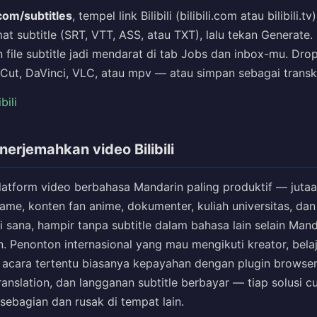
com/subtitles
, tempel link Bilibili (bilibili.com atau bilibili.t
at subtitle (SRT, VTT, ASS, atau TXT), lalu tekan Generate. 
file subtitle jadi mendarat di tab Jobs dan inbox-mu. Drop 
 Cut, DaVinci, VLC, atau mpv — atau simpan sebagai transkr
bili
erjemahkan video Bilibili
 platform video berbahasa Mandarin paling produktif — jutaa
ame, konten fan anime, dokumenter, kuliah universitas, dan
di sana, hampir tanpa subtitle dalam bahasa lain selain Mand
. Penonton internasional yang mau mengikuti kreator, bela
acara tertentu biasanya kepayahan dengan plugin browser
ranslation, dan langganan subtitle berbayar — tiap solusi 
sebagian dan rusak di tempat lain.