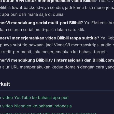
 butuh VPN untuk menerjemahkan video Bilibili?
Tidak. V
ilibili lewat backend-nya sendiri, jadi kamu bisa menerje
lik apa pun dari mana saja di dunia.
erVi mendukung serial multi-part Bilibili?
Ya. Ekstensi b
n seluruh serial multi-part dalam satu klik.
nerVi menerjemahkan video Bilibili tanpa subtitle?
Ya. Ke
ak punya subtitle bawaan, jadi VinnerVi mentranskripsi audio
 kredit per menit, lalu menerjemahkan ke bahasa target.
erVi mendukung Bilibili.tv (internasional) dan Bilibili.co
n alur URL memperlakukan kedua domain dengan cara yan
kait
n video YouTube ke bahasa apa pun
 video Niconico ke bahasa Indonesia