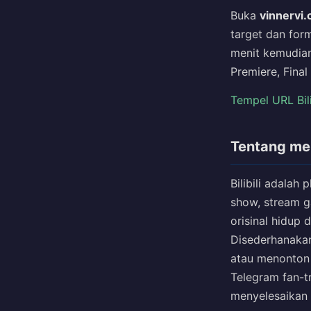
Buka
vinnervi.
target dan form
menit kemudian 
Premiere, Final
Tempel URL Bili
Tentang men
Bilibili adalah
show, stream g
orisinal hidup 
Disederhanakan
atau menonton 
Telegram fan-t
menyelesaikan 