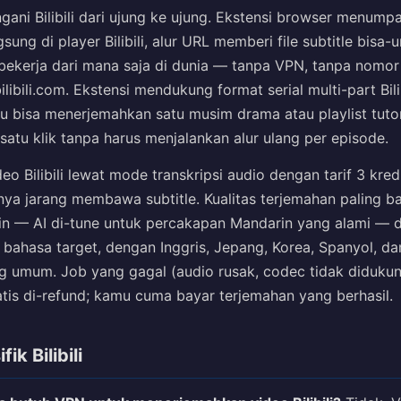
gani Bilibili dari ujung ke ujung. Ekstensi browser menump
sung di player Bilibili, alur URL memberi file subtitle bisa-
i bekerja dari mana saja di dunia — tanpa VPN, tanpa nomor
ilibili.com. Ekstensi mendukung format serial multi-part Bili
u bisa menerjemahkan satu musim drama atau playlist tutor
satu klik tanpa harus menjalankan alur ulang per episode.
o Bilibili lewat mode transkripsi audio dengan tarif 3 kred
ya jarang membawa subtitle. Kualitas terjemahan paling ba
n — AI di-tune untuk percakapan Mandarin yang alami — d
 bahasa target, dengan Inggris, Jepang, Korea, Spanyol, da
g umum. Job yang gagal (audio rusak, codec tidak didukun
tis di-refund; kamu cuma bayar terjemahan yang berhasil.
ik Bilibili