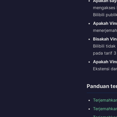
Apakah saya
mengakses B
Bilibili pub
Apakah Vinn
menerjemahka
Bisakah Vin
Bilibili tid
pada tarif 3
Apakah Vinn
Ekstensi da
Panduan ter
Terjemahka
Terjemahkan