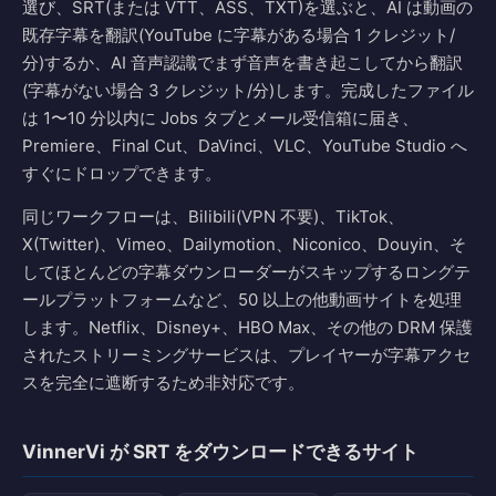
選び、SRT(または VTT、ASS、TXT)を選ぶと、AI は動画の
既存字幕を翻訳(YouTube に字幕がある場合 1 クレジット/
分)するか、AI 音声認識でまず音声を書き起こしてから翻訳
(字幕がない場合 3 クレジット/分)します。完成したファイル
は 1〜10 分以内に Jobs タブとメール受信箱に届き、
Premiere、Final Cut、DaVinci、VLC、YouTube Studio へ
すぐにドロップできます。
同じワークフローは、Bilibili(VPN 不要)、TikTok、
X(Twitter)、Vimeo、Dailymotion、Niconico、Douyin、そ
してほとんどの字幕ダウンローダーがスキップするロングテ
ールプラットフォームなど、50 以上の他動画サイトを処理
します。Netflix、Disney+、HBO Max、その他の DRM 保護
されたストリーミングサービスは、プレイヤーが字幕アクセ
スを完全に遮断するため非対応です。
VinnerVi が SRT をダウンロードできるサイト