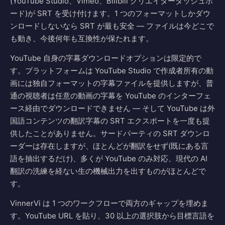
(YouTube Studio、Vimeo、Bilibili クリエイターダッシュボ
ード)が SRT を受け付けます。1 つのフォーマットしかダウ
ンロードしないなら SRT が最も安全 — ファイルは今どこで
も動き、今後何年も互換性が保たれます。
YouTube 自身の字幕ダウンロードオプションは限定的で
す。プラットフォームは YouTube Studio で作成者所有の動
画には独自フォーマットの字幕ファイルを提供しますが、普
通の視聴者は任意の動画の字幕を YouTube のインターフェ
ース経由でダウンロードできません — そして YouTube は外
国語コンテンツの翻訳字幕の SRT エクスポートを一度も提
供したことがありません。サードパーティの SRT ダウンロ
ーダーは存在しますが、ほとんどが翻訳をせず(既にある言
語を抽出するだけ)、多くが YouTube のみ対応、現代の AI
翻訳の洗練を経ない生の機械出力を出すものがほとんどで
す。
VinnerVi は 1 つのワークフローで両方のギャップを埋めま
す。YouTube URL を貼り、30 以上の選択肢から目標言語を