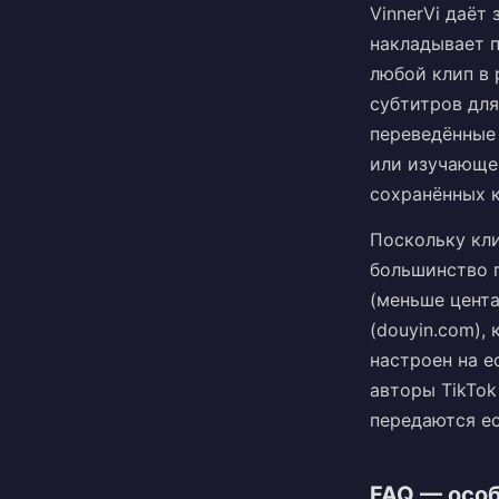
VinnerVi даёт
накладывает п
любой клип в 
субтитров для
переведённые
или изучающе
сохранённых к
Поскольку кл
большинство 
(меньше цента
(douyin.com),
настроен на 
авторы TikTo
передаются ес
FAQ — особ