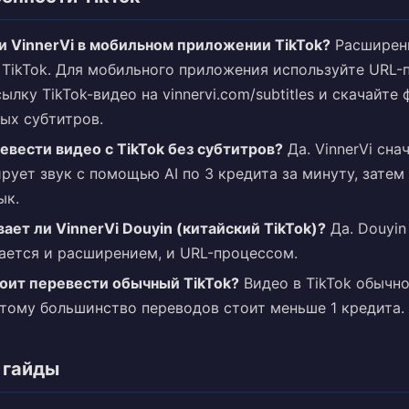
и VinnerVi в мобильном приложении TikTok?
Расширени
 TikTok. Для мобильного приложения используйте URL
ылку TikTok-видео на vinnervi.com/subtitles и скачайте 
ых субтитров.
вести видео с TikTok без субтитров?
Да. VinnerVi сна
рует звук с помощью AI по 3 кредита за минуту, затем
ык.
ет ли VinnerVi Douyin (китайский TikTok)?
Да. Douyin
ется и расширением, и URL-процессом.
оит перевести обычный TikTok?
Видео в TikTok обычно
этому большинство переводов стоит меньше 1 кредита.
 гайды