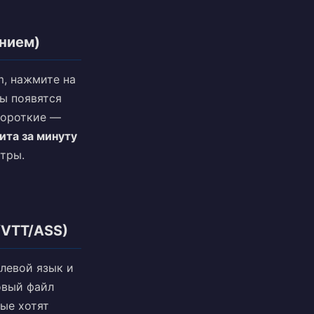
нием)
m, нажмите на
ы появятся
 короткие —
ита за минуту
итры.
/VTT/ASS)
елевой язык и
овый файл
рые хотят