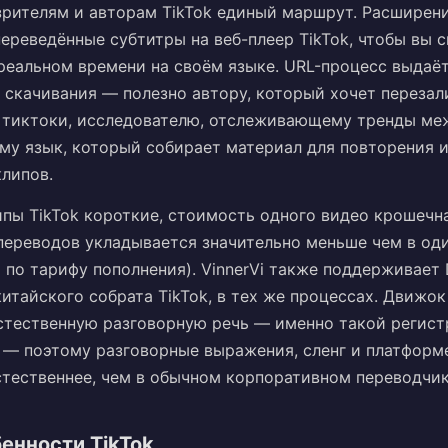
 зрителям и авторам TikTok единый маршрут. Расширен
ереведённые субтитры на веб-плеер TikTok, чтобы вы 
реальном времени на своём языке. URL-процесс выдаё
 скачивания — полезно автору, который хочет перезал
 тиктоки, исследователю, отслеживающему тренды ме
му язык, который собирает материал для повторения 
липов.
ипы TikTok короткие, стоимость одного видео крошечн
переводов укладывается значительно меньше чем в од
 по тарифу пополнения). VinnerVi также поддерживает 
 китайского собрата TikTok, в тех же процессах. Движо
естественную разговорную речь — именно такой регист
k — поэтому разговорные выражения, сленг и платфор
тественнее, чем в обычном корпоративном переводчик
енности TikTok