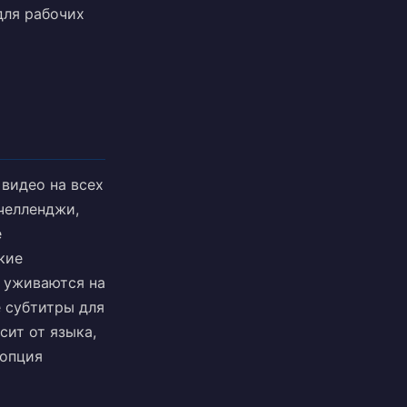
для рабочих
 видео на всех
челленджи,
е
кие
 уживаются на
е субтитры для
сит от языка,
 опция