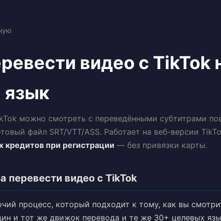
ную
ревести видео с TikTok 
 язык
ikTok можно смотреть с переведёнными субтитрами по
отовый файл SRT/VTT/ASS. Работает на веб-версии TikTo
х кредитов при регистрации
— без привязки карты.
а перевести видео с TikTok
чий процесс, который подходит к тому, как вы смотри
ин и тот же движок перевода и те же 30+ целевых язы