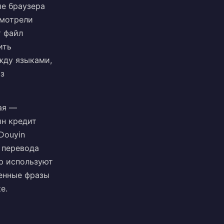
ие браузера
смотрели
т файл
ить
жду языками,
из
ая —
ин кредит
Douyin
к перевода
р используют
менные фразы
е.