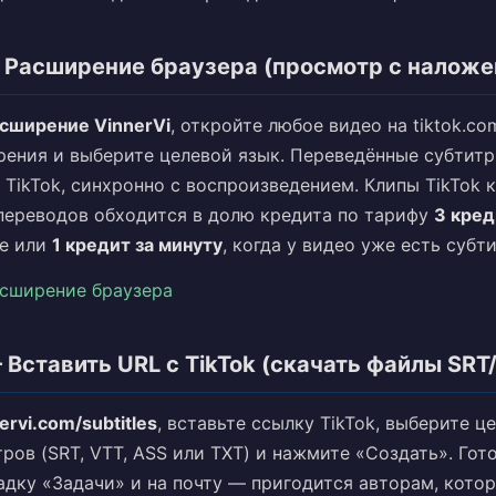
 Расширение браузера (просмотр с наложе
сширение VinnerVi
, откройте любое видео на tiktok.co
рения и выберите целевой язык. Переведённые субтитр
 TikTok, синхронно с воспроизведением. Клипы TikTok
переводов обходится в долю кредита по тарифу
3 кред
е или
1 кредит за минуту
, когда у видео уже есть субт
асширение браузера
 Вставить URL с TikTok (скачать файлы SRT
ervi.com/subtitles
, вставьте ссылку TikTok, выберите ц
ров (SRT, VTT, ASS или TXT) и нажмите «Создать». Гот
адку «Задачи» и на почту — пригодится авторам, кото