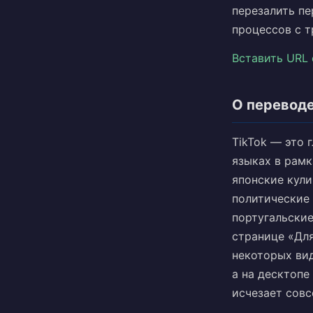
перезалить пе
процессов с т
Вставить URL 
О переводе
TikTok — это 
языках в рамк
японские кули
политические 
португальски
странице «Для
некоторых вид
а на десктопе
исчезает совс