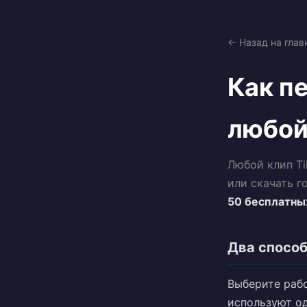
← Назад на глав
Как пе
любой
Любой клип T
или скачать г
50 бесплатны
Два способ
Выберите рабо
используют од