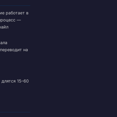
е работает в
-процесс —
файл
чала
 переводит на
 длятся 15–60