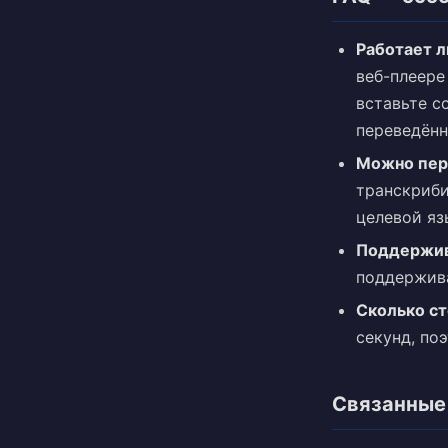
Работает л
веб-плеере
вставьте сс
переведённ
Можно пере
транскриби
целевой яз
Поддержива
поддержива
Сколько ст
секунд, по
Связанные