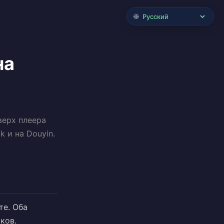
🌐
на
верх плеера
k и на Douyin.
те. Оба
ков.