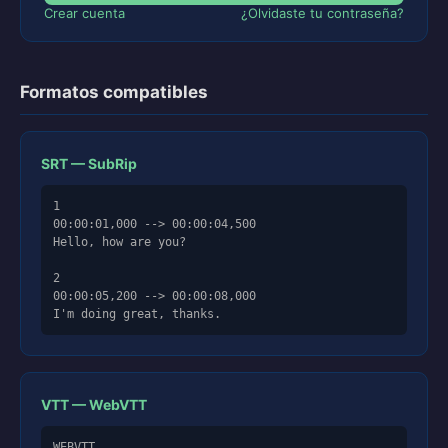
Crear cuenta
¿Olvidaste tu contraseña?
Formatos compatibles
SRT — SubRip
1

00:00:01,000 --> 00:00:04,500

Hello, how are you?

2

00:00:05,200 --> 00:00:08,000

I'm doing great, thanks.
VTT — WebVTT
WEBVTT
