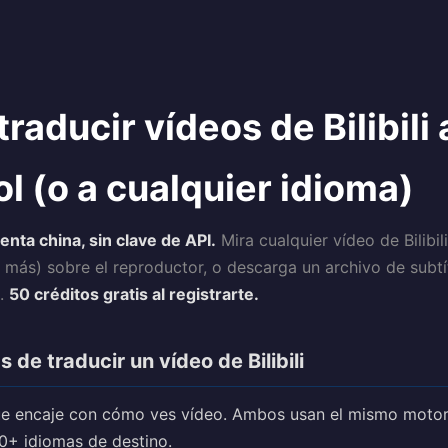
raducir vídeos de Bilibili 
l (o a cualquier idioma)
enta china, sin clave de API.
Mira cualquier vídeo de Bilibil
 más) sobre el reproductor, o descarga un archivo de subtí
e.
50 créditos gratis al registrarte.
de traducir un vídeo de Bilibili
 que encaje con cómo ves vídeo. Ambos usan el mismo motor
0+ idiomas de destino.