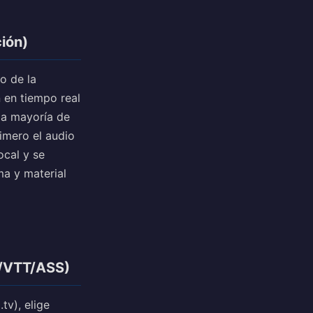
ión)
no de la
n en tiempo real
 la mayoría de
rimero el audio
ocal y se
ma y material
T/VTT/ASS)
.tv), elige