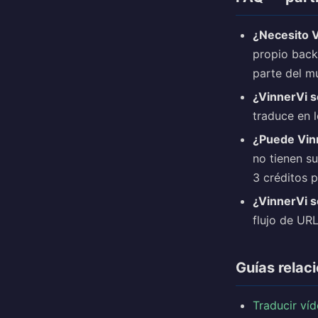
¿Necesito VP
propio back
parte del m
¿VinnerVi so
traduce en l
¿Puede Vinn
no tienen su
3 créditos 
¿VinnerVi so
flujo de URL
Guías relac
Traducir ví