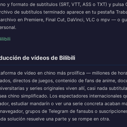
no y formato de subtítulos (SRT, VTT, ASS o TXT) y pulsa 
rchivo de subtítulos terminado aparece en tu pestaña Traba
 archivo en Premiere, Final Cut, DaVinci, VLC o mpv — o 
ersonal.
libili
ducción de vídeos de Bilibili
plataforma de vídeo en chino más prolífica — millones de hor
ados, directos de juegos, contenido de fans de anime, doc
versitarias y series originales viven allí, casi nada subtitu
sea chino simplificado. Los espectadores internacionales q
eador, estudiar mandarín o ver una serie concreta acaban 
 navegador, grupos de Telegram de fansubs o suscripcione
ada solución resuelve una parte y se rompe en otra.