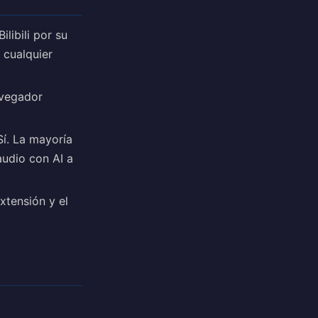
libili por su
 cualquier
avegador
í. La mayoría
audio con AI a
tensión y el