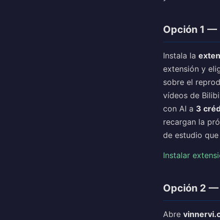
Opción 1 — 
Instala la
exten
extensión y eli
sobre el reprod
vídeos de Bilib
con AI a
3 créd
recargan la pr
de estudio que 
Instalar extens
Opción 2 — 
Abre
vinnervi.