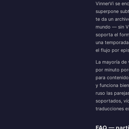
VinnerVi se enc
superpone subtí
te da un archi
mundo — sin VPN
soporta el form
una temporada o
el flujo por epi
La mayoría de v
por minuto porq
para contenido
y funciona bien
ruso las parej
soportados, ví
traducciones ex
FAQ — partic