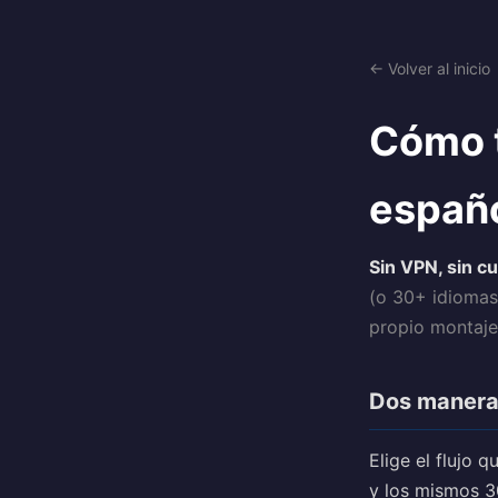
← Volver al inicio
Cómo t
españo
Sin VPN, sin cu
(o 30+ idiomas
propio montaj
Dos maneras 
Elige el flujo
y los mismos 3