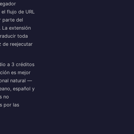
vegador
 el flujo de URL
 parte del
. La extensión
traducir toda
z de reejecutar
dio a 3 créditos
cción es mejor
onal natural —
reano, español y
s no
 por las