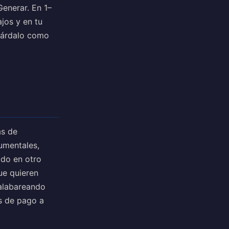
Generar. En 1–
jos y en tu
guárdalo como
as de
umentales,
lado en otro
ue quieren
malabareando
s de pago a