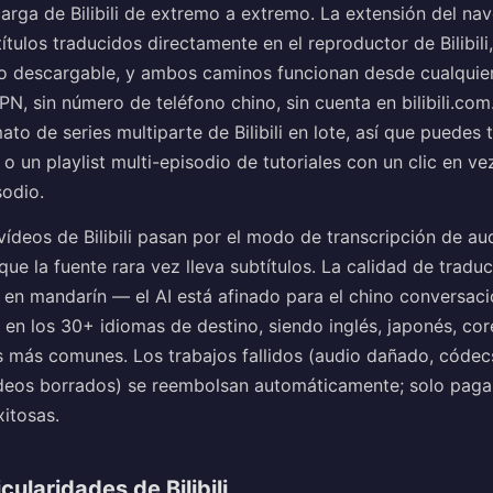
arga de Bilibili de extremo a extremo. La extensión del na
tulos traducidos directamente en el reproductor de Bilibili,
vo descargable, y ambos caminos funcionan desde cualquier
, sin número de teléfono chino, sin cuenta en bilibili.com
ato de series multiparte de Bilibili en lote, así que puedes 
 un playlist multi-episodio de tutoriales con un clic en ve
sodio.
ídeos de Bilibili pasan por el modo de transcripción de au
ue la fuente rara vez lleva subtítulos. La calidad de tradu
 en mandarín — el AI está afinado para el chino conversaci
 en los 30+ idiomas de destino, siendo inglés, japonés, co
as más comunes. Los trabajos fallidos (audio dañado, códec
deos borrados) se reembolsan automáticamente; solo pagas
itosas.
ularidades de Bilibili